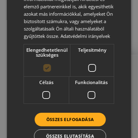
területekhez. Szürke, piros és
elemző partnereinkkel is, akik egyesíthetik
azokat más információkkal, amelyeket Ön
antracit színeivel egyszerre
biztosított számukra, vagy amelyeket a
szolgáltatásaik Ön általi használatából
praktikus és visszafogott
gyűjtöttek össze.
Adatvédelmi irányelvek
megjelenésű. Klasszikus forma,
Elengedhetetlenül
Teljesítmény
modern minőségben – hosszú
szükséges
távra tervezve.
Megvan a térkő?
Célzás
Funkcionalitás
Classic Bone termékeinket 6 cm
Ne felejtsd el a tetőt se!
és 8 cm vastagságban elegáns,
2*2 mm élletöréssel készítjük,
VÁLASSZ TETŐCSEREPET!
míg 10 cm vastagságú kivitelét
ÖSSZES ELFOGADÁSA
zökkenőmentes élképzéssel
ÖSSZES ELUTASÍTÁSA