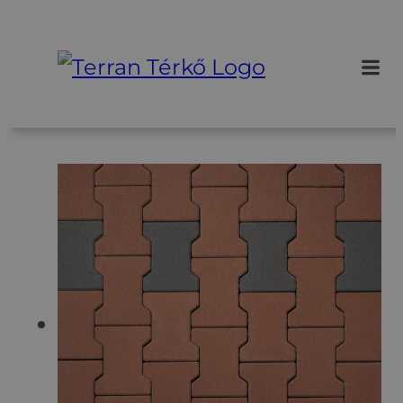
Ugrás
a
tartalomhoz