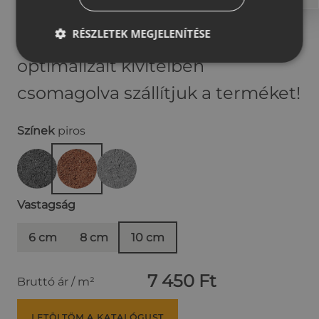
kínáljuk. Valamennyi
RÉSZLETEK MEGJELENÍTÉSE
vastagságban gépi burkolásra
optimalizált kivitelben
csomagolva szállítjuk a terméket!
Színek
piros
Vastagság
6 cm
8 cm
10 cm
7 450 Ft
Bruttó ár / m²
LETÖLTÖM A KATALÓGUST