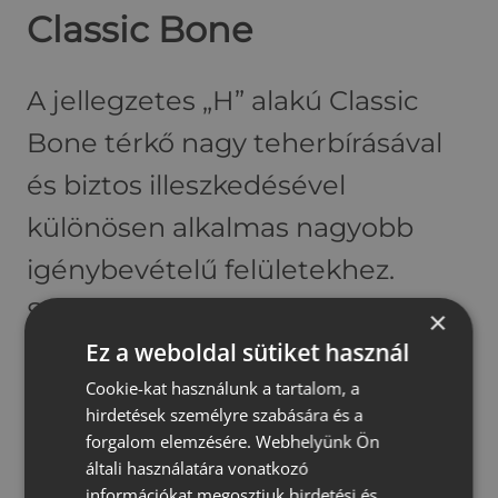
r
Classic Bone
r
á
A jellegzetes „H” alakú Classic
n
T
Bone térkő nagy teherbírásával
é
és biztos illeszkedésével
r
k
különösen alkalmas nagyobb
ő
igénybevételű felületekhez.
Stabil, záródó formája
×
Ez a weboldal sütiket használ
megakadályozza a kövek
Cookie-kat használunk a tartalom, a
elmozdulását, így tartós
hirdetések személyre szabására és a
megoldást nyújt autóbeállókhoz,
forgalom elemzésére. Webhelyünk Ön
általi használatára vonatkozó
parkolókhoz vagy ipari
információkat megosztjuk hirdetési és