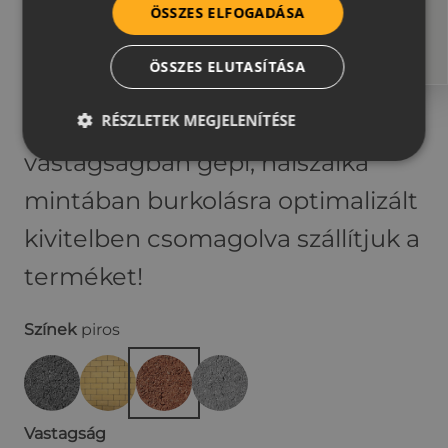
környezetbe. A különböző
ÖSSZES ELFOGADÁSA
vastagságoknak köszönhetően
ÖSSZES ELUTASÍTÁSA
gyalogos és gépjárműforgalomra
RÉSZLETEK MEGJELENÍTÉSE
is ideális választás. 8 cm
vastagságban gépi, halszálka
mintában burkolásra optimalizált
kivitelben csomagolva szállítjuk a
terméket!
Színek
piros
Vastagság