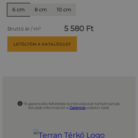
6 cm
8 cm
10 cm
5 580 Ft
Bruttó ár / m²
LETÖLTÖM A KATALÓGUST
*A garanciális feltételek korlátozásokat tartalmaznak,
bővebb információt a
Garancia
oldalon talál.