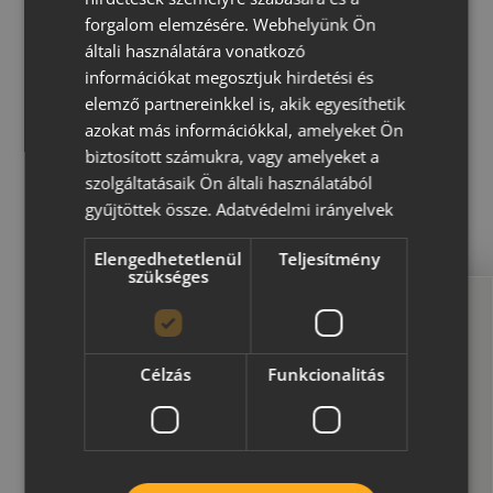
A Classic Zone az időtálló, jól
n
forgalom elemzésére. Webhelyünk Ön
T
bevált térkőforma, amely
általi használatára vonatkozó
é
információkat megosztjuk hirdetési és
évtizedek óta megbízható
r
elemző partnereinkkel is, akik egyesíthetik
k
választás járdákhoz,
azokat más információkkal, amelyeket Ön
ő
biztosított számukra, vagy amelyeket a
autóbeállókhoz és közösségi
szolgáltatásaik Ön általi használatából
terekhez. Egyszerű tégla alakja
gyűjtöttek össze.
Adatvédelmi irányelvek
sokféle mintázatban rakható, így
Elengedhetetlenül
Teljesítmény
szükséges
a funkcionális felületek mellett
esztétikus megjelenést is kínál.
Megvan a térkő?
Célzás
Funkcionalitás
Szürke, piros, sárga és antracit
Ne felejtsd el a tetőt se!
árnyalataiban harmonikusan
illeszkedik bármilyen
VÁLASSZ TETŐCSEREPET!