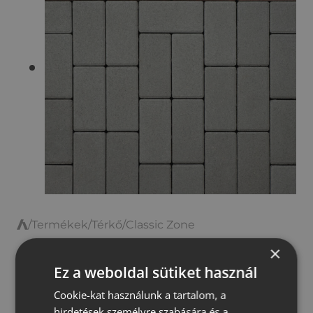
/
Termékek
/
Térkő
/
Classic Zone
T
e
×
r
Classic Zone
Ez a weboldal sütiket használ
r
Cookie-kat használunk a tartalom, a
á
hirdetések személyre szabására és a