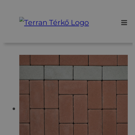
Ugrás
a
tartalomhoz