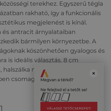
közösségi terekhez. Egyszerű tégla
ázatban rakható, így a funkcionális
sztétikus megjelenést is kínál.
a és antracit árnyalataiban
szkedik bármilyen környezetbe. A
ságoknak köszönhetően gyalogos és
 is ideális választás. 8 cm
, halszálka mintában burkolásra
lben csomagolva szállítjuk a
Megvan a térkő?
Ne felejtsd el a tetőt se!
VÁLASSZ TETŐCSEREPET!