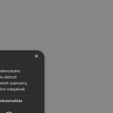
×
 elemzésére.
 és elemző
sított számukra,
lmi irányelvek
nkcionalitás