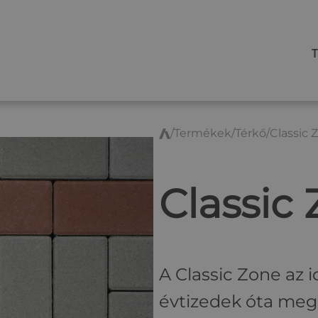
/
Termékek
/
Térkő
/
Classic 
T
e
r
Classic
r
á
n
T
é
A Classic Zone az i
r
k
évtizedek óta megb
ő