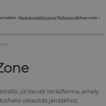
Termékek
Kiadványok
Garancia*
Referenciák
Kapcsolat
Zone
 Zone
dőtálló, jól bevált térkőforma, amely
ízható választás járdákhoz,