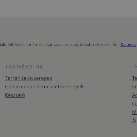
iális feltételek korlátozásokat tartalmaznak, bővebb információt a
Garancia
TERMÉKEINK
I
Terrán tetőcserepek
Te
Generon napelemes tetőcserepek
I
Késztető
Ad
Co
M
Ál