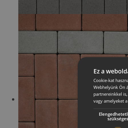
Ez a webolda
Cookie-kat haszná
Webhelyünk Ön ál
partnereinkkel is
vagy amelyeket a 
Elengedhetet
szüksége