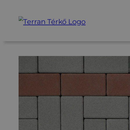
Ugrás
a
tartalomhoz