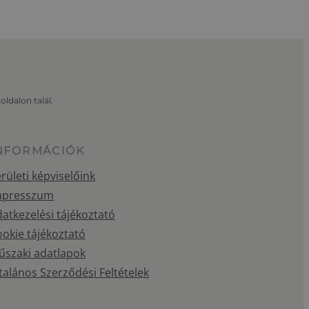
oldalon talál.
NFORMÁCIÓK
rületi képviselőink
mpresszum
atkezelési tájékoztató
okie tájékoztató
űszaki adatlapok
talános Szerződési Feltételek