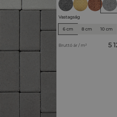
Vastagság
6 cm
8 cm
10 cm
5 1
Bruttó ár / m²