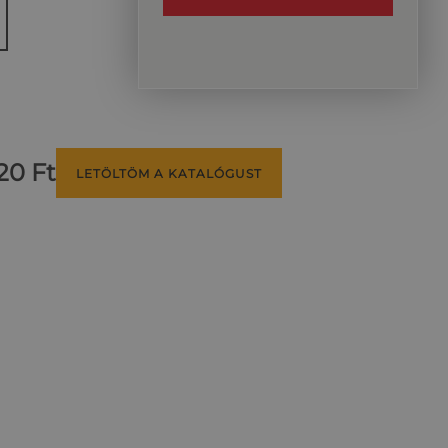
20 Ft
LETÖLTÖM A KATALÓGUST