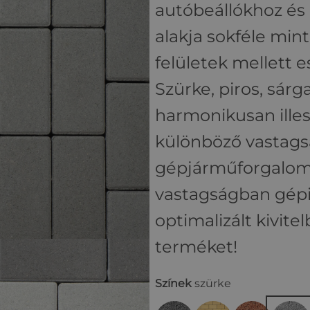
autóbeállókhoz és 
alakja sokféle mint
felületek mellett e
Szürke, piros, sárg
harmonikusan ille
különböző vastag
gépjárműforgalomra
vastagságban gépi
optimalizált kivite
terméket!
Színek
szürke