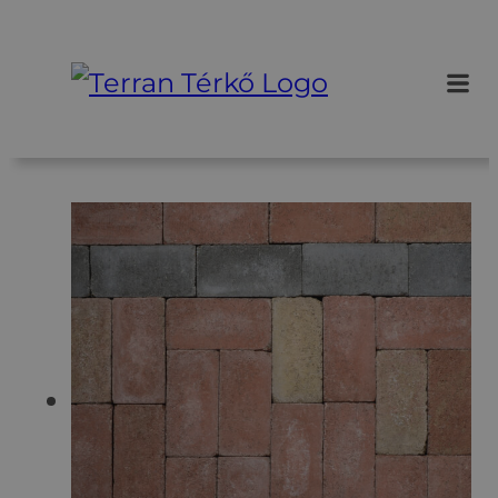
Ugrás
a
tartalomhoz