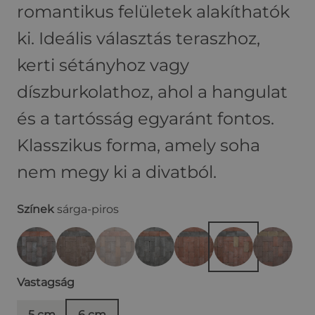
romantikus felületek alakíthatók
ki. Ideális választás teraszhoz,
kerti sétányhoz vagy
díszburkolathoz, ahol a hangulat
és a tartósság egyaránt fontos.
Klasszikus forma, amely soha
nem megy ki a divatból.
Színek
sárga-piros
Vastagság
5 cm
6 cm