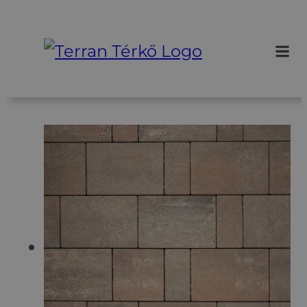
Ugrás
a
tartalomhoz