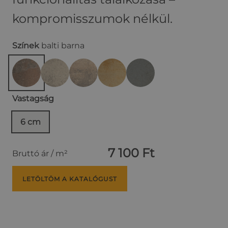
kompromisszumok nélkül.
Színek
balti barna
Vastagság
6 cm
7 100 Ft
Bruttó ár / m²
LETÖLTÖM A KATALÓGUST