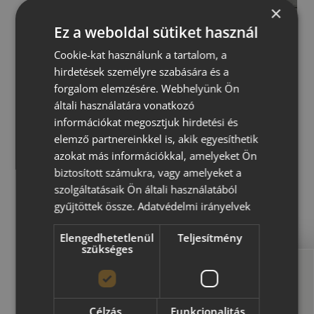
×
Ez a weboldal sütiket használ
Cookie-kat használunk a tartalom, a
hirdetések személyre szabására és a
forgalom elemzésére. Webhelyünk Ön
általi használatára vonatkozó
információkat megosztjuk hirdetési és
elemző partnereinkkel is, akik egyesíthetik
azokat más információkkal, amelyeket Ön
/
Termékek
/
Térkő
/
Urban First Giant
T
biztosított számukra, vagy amelyeket a
e
szolgáltatásaik Ön általi használatából
r
Urban First Giant
gyűjtöttek össze.
Adatvédelmi irányelvek
r
á
Elengedhetetlenül
Teljesítmény
szükséges
Az Urban First Giant nagyobb
n
T
méretű elemeivel (50 cmx33,3
é
Megvan a térkő?
cm 4 db/sor; 33,3 cmx33,3 cm 3
r
Célzás
Funkcionalitás