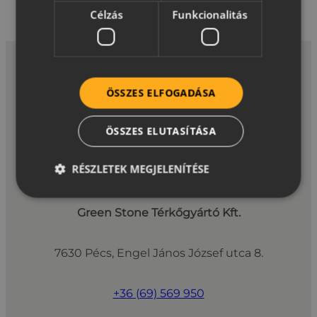
Célzás
Funkcionalitás
ÖSSZES ELFOGADÁSA
*A garanciális feltételek korlátozásokat tartalmaznak,
bővebb információt a
Garancia
oldalon talál.
ÖSSZES ELUTASÍTÁSA
RÉSZLETEK MEGJELENÍTÉSE
Green Stone Térkőgyártó Kft.
7630 Pécs, Engel János József utca 8.
+36 (69) 569 950