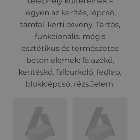
telephely kültereinek –
legyen az kerítés, lépcső,
támfal, kerti ösvény. Tartós,
funkcionális, mégis
esztétikus és természetes
beton elemek: falazókő,
kerítéskő, falburkoló, fedlap,
blokklépcső, rézsűelem.