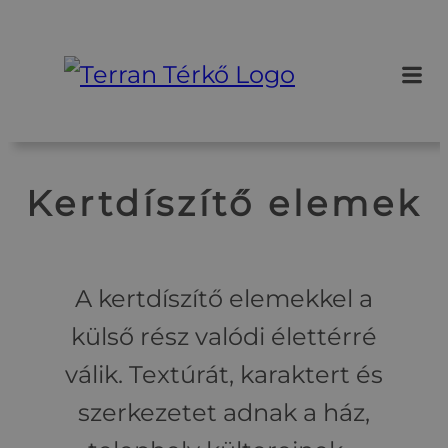
Ugrás
a
tartalomhoz
Kertdíszítő elemek
A kertdíszítő elemekkel a
külső rész valódi élettérré
válik. Textúrát, karaktert és
szerkezetet adnak a ház,