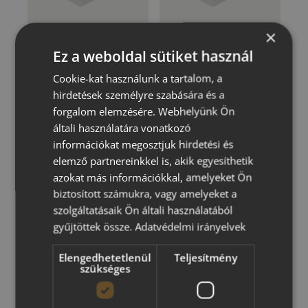
×
Classic Stair
Classic Moonstone
Ez a weboldal sütiket használ
blokklépcső
rézsűkő – barna
CLASSIC
CLASSIC
Cookie-kat használunk a tartalom, a
hirdetések személyre szabására és a
forgalom elemzésére. Webhelyünk Ön
általi használatára vonatkozó
információkat megosztjuk hirdetési és
elemző partnereinkkel is, akik egyesíthetik
azokat más információkkal, amelyeket Ön
biztosított számukra, vagy amelyeket a
szolgáltatásaik Ön általi használatából
gyűjtöttek össze.
Adatvédelmi irányelvek
Classic Moonstone
rézsűkő – szürke
Elengedhetetlenül
Teljesítmény
CLASSIC
szükséges