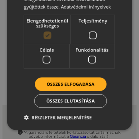
ranterko.hu
gyűjtöttek össze.
Adatvédelmi irányelvek
Elengedhetetlenül
Teljesítmény
szükséges
Célzás
Funkcionalitás
ÖSSZES ELFOGADÁSA
ÖSSZES ELUTASÍTÁSA
RÉSZLETEK MEGJELENÍTÉSE
*A garanciális feltételek korlátozásokat tartalmaznak,
bővebb információt a
Garancia
oldalon talál.