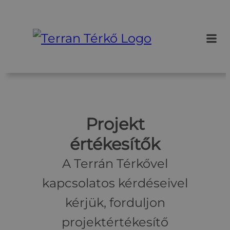
Ugrás
a
tartalomhoz
Projekt
értékesítők
A Terrán Térkővel
kapcsolatos kérdéseivel
kérjük, forduljon
projektértékesítő