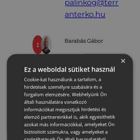
palinkog@terr
anterko.hu
Barabás Gábor
×
Ez a weboldal sütiket használ
Kelet-Magyarország
Cookie-kat használunk a tartalom, a
hirdetések személyre szabására és a
+ 36 (20) 230
forgalom elemzésére. Webhelyünk Ön
általi használatára vonatkozó
7807
információkat megosztjuk hirdetési és
elemző partnereinkkel is, akik egyesíthetik
azokat más információkkal, amelyeket Ön
biztosított számukra, vagy amelyeket a
barabasg@ter
szolgáltatásaik Ön általi használatából