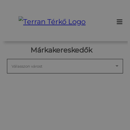
Ugrás
a
tartalomhoz
Márkakereskedők