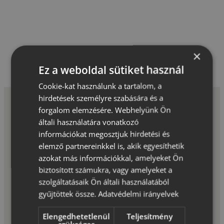
×
Ez a weboldal sütiket használ
Cookie-kat használunk a tartalom, a
hirdetések személyre szabására és a
forgalom elemzésére. Webhelyünk Ön
általi használatára vonatkozó
*A garanciális feltételek korlátozásokat tartalmaznak,
információkat megosztjuk hirdetési és
bővebb információt a
Garancia
oldalon talál.
elemző partnereinkkel is, akik egyesíthetik
azokat más információkkal, amelyeket Ön
biztosított számukra, vagy amelyeket a
szolgáltatásaik Ön általi használatából
gyűjtöttek össze.
Adatvédelmi irányelvek
Green Stone Térkőgyártó Kft.
Elengedhetetlenül
Teljesítmény