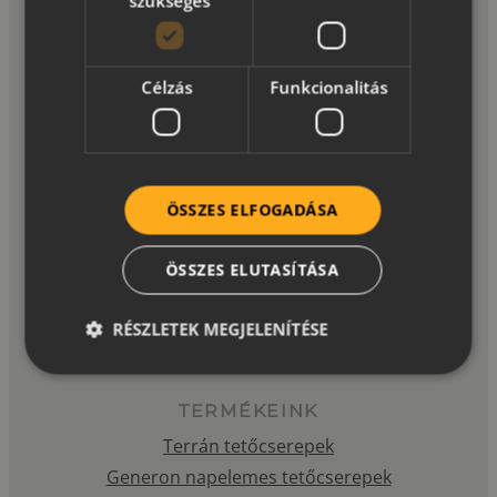
szükséges
7630 Pécs, Engel János József utca 8.
Célzás
Funkcionalitás
+36 (69) 569 950
ÖSSZES ELFOGADÁSA
ÖSSZES ELUTASÍTÁSA
RÉSZLETEK MEGJELENÍTÉSE
TERMÉKEINK
Terrán tetőcserepek
Generon napelemes tetőcserepek