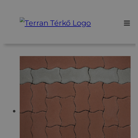
Ugrás
a
tartalomhoz