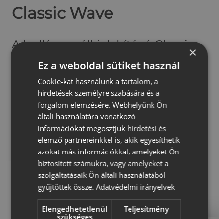
r
Classic Wave
r
á
A hullámos élkialakítású Classic
n
×
T
Wave térkő lágyabb megjelenést
Ez a weboldal sütiket használ
é
kölcsönöz a burkolt felületnek,
r
Cookie-kat használunk a tartalom, a
k
hirdetések személyre szabására és a
miközben masszív és jól
forgalom elemzésére. Webhelyünk Ön
ő
általi használatára vonatkozó
terhelhető marad. Harmonikus,
információkat megosztjuk hirdetési és
természetes hatása miatt
elemző partnereinkkel is, akik egyesíthetik
azokat más információkkal, amelyeket Ön
gyakori választás kerti utakhoz,
biztosított számukra, vagy amelyeket a
parkokhoz és közösségi terekhez.
szolgáltatásaik Ön általi használatából
gyűjtöttek össze.
Adatvédelmi irányelvek
A szürke, piros és antracit
Elengedhetetlenül
Teljesítmény
árnyalatok időtálló megjelenést
szükséges