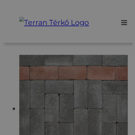
Ugrás
a
tartalomhoz