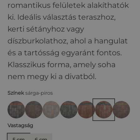
romantikus felületek alakíthatók
ki. Ideális választás teraszhoz,
kerti sétányhoz vagy
díszburkolathoz, ahol a hangulat
és a tartósság egyaránt fontos.
Klasszikus forma, amely soha
nem megy ki a divatból.
Színek
sárga-piros
Vastagság
5 cm
6 cm