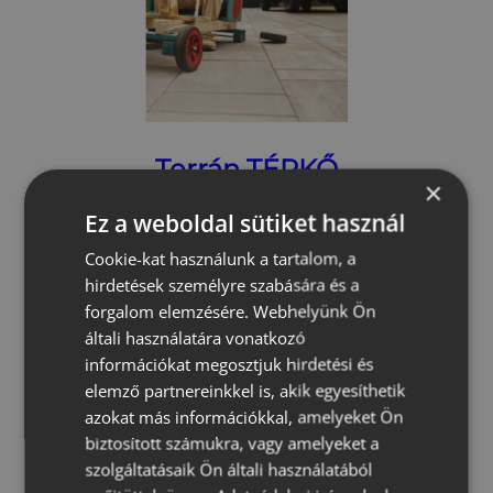
Terrán TÉRKŐ
×
Ez a weboldal sütiket használ
Cookie-kat használunk a tartalom, a
hirdetések személyre szabására és a
A cégcsoport
forgalom elemzésére. Webhelyünk Ön
általi használatára vonatkozó
Elismert, hazai márka, nemzetközi
információkat megosztjuk hirdetési és
szerepben
elemző partnereinkkel is, akik egyesíthetik
azokat más információkkal, amelyeket Ön
biztosított számukra, vagy amelyeket a
Célunk, hogy dinamikus
szolgáltatásaik Ön általi használatából
növekedésünket